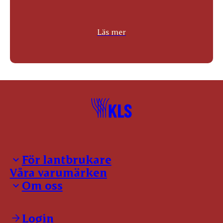
Läs mer
För lantbrukare
Våra varumärken
Inloggning för leverantörer
Om oss
Notering
Kontakter
Kontakt
Slaktanmälan
Våra policies
Login
Förmedling