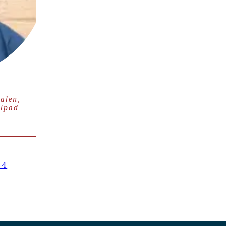
alen,
elpad
54