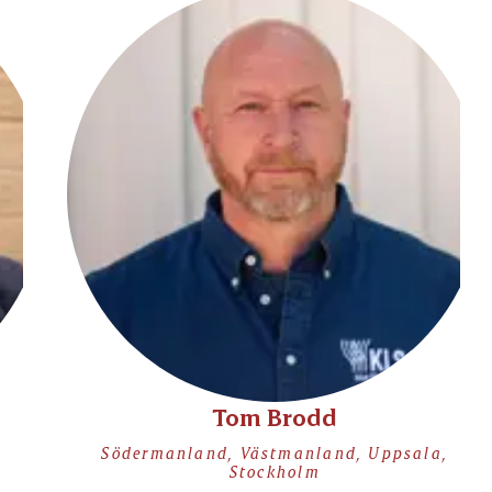
Tom Brodd
Södermanland, Västmanland, Uppsala,
Stockholm