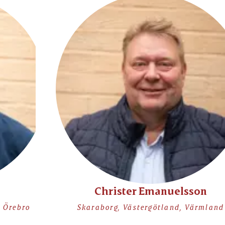
Christer Emanuelsson
, Örebro
Skaraborg, Västergötland, Värmland