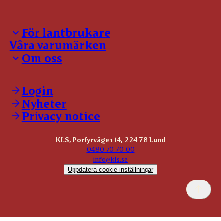
För lantbrukare
Våra varumärken
Inloggning för leverantörer
Om oss
Notering
Kontakter
Kontakt
Slaktanmälan
Våra policies
Login
Förmedling
Våra certifikat
Nyheter
Allmänna leveransvillkor
Jobba hos oss
Återtag
Privacy notice
Visselblåsning
Grisrådgivning
Svensk nötvision
KLS, Porfyrvägen 14, 224 78 Lund
0480-70 70 00
info@kls.se
Uppdatera cookie-inställningar