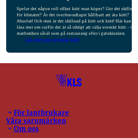
Spelar det någon roll vilket kött man köper? Gör det skillnad
för klimatet? Är det överhuvudtaget hållbart att äta kött?
Absolut! Och visst är det skillnad på kött och kött! Här kan du
läsa mer om varför det är så viktigt att välja svenskt kött – i
matbutiken såväl som på restaurang eller i gatukiosken.
Läs mer om svenskt kött
För lantbrukare
Våra varumärken
Inloggning för leverantörer
Om oss
Notering
Kontakter