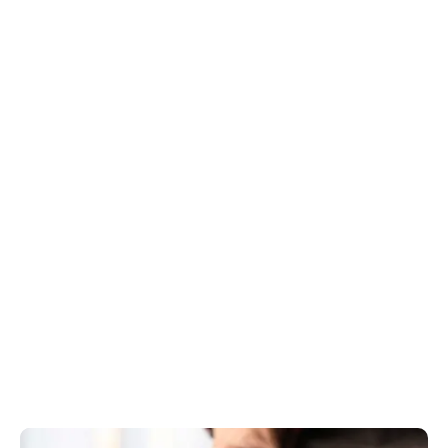
Foodservice
Vi gör mat från Sverige och för Sverige. Välkommen att 
kontakta oss om du har frågor om oss, våra produkter 
eller om du saknar något. Vi kan ordna det mesta! 

Ring vår växel 0480-70 70 00 eller till oss direkt på 
0766-29 79 21.