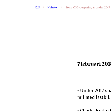
KLS
Nyheter
Stora CO2-besparingar under 2017
7 februari 201
• Under 2017 sp
mil med lastbil.
• Chark-Produkt