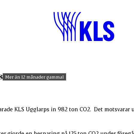
8
Mer än 12 månader gammal
arade KLS Ugglarps in 982 ton CO2. Det motsvarar 
er gjorde en besparing på 125 ton CO2 under föregå