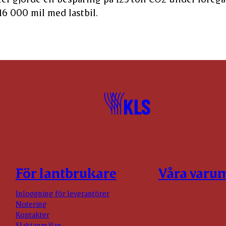
16 000 mil med lastbil.
För lantbrukare
Våra varu
Inloggning för leverantörer
Notering
Kontakter
Slaktanmälan