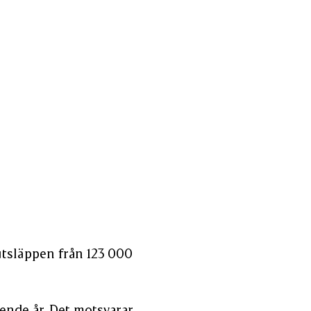
utsläppen från 123 000
ende år. Det motsvarar