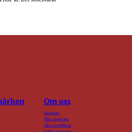
märken
Om oss
Kontakt
Våra policies
Våra certifikat
Jobba hos oss