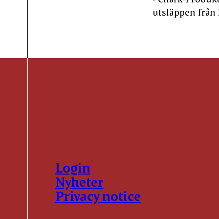
utsläppen från 
Login
Nyheter
Privacy notice