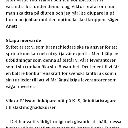
varandra bra under denna dag, Viktor pratar om hur
man ska titta på djuren och jag går lite djupare in på
hur man jobbar mot den optimala slaktkroppen, säger
Anett.
Skapa mervärde
Syftet är att vi som branschledare ska ta ansvar för att
sprida kunskap och utnyttja vår expertis. Med hjälp av
utbildningar som denna så bistår vi våra leverantörer
som i sin tur kan öka sin lönsamhet. Det leder till vi får
en bättre konkurrenskraft för svenskt lantbruk som i
sin tur leder till att vi får långsiktiga leverantörer som
vågar investera.
Viktor Pålsson, inköpare nöt på KLS, är initiativtagare
till slaktmognadskursen:
- Det har varit väldigt roligt och givande att hålla dessa
kurser, vi har otroligt engagerade lantbrukare i Sverige