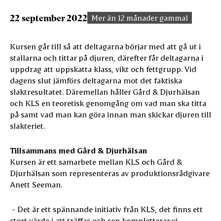
22 september 2022
Mer än 12 månader gammal
Kursen går till så att deltagarna börjar med att gå ut i
stallarna och tittar på djuren, därefter får deltagarna i
uppdrag att uppskatta klass, vikt och fettgrupp. Vid
dagens slut jämförs deltagarna mot det faktiska
slaktresultatet. Däremellan håller Gård & Djurhälsan
och KLS en teoretisk genomgång om vad man ska titta
på samt vad man kan göra innan man skickar djuren till
slakteriet.
Tillsammans med Gård & Djurhälsan
Kursen är ett samarbete mellan KLS och Gård &
Djurhälsan som representeras av produktionsrådgivare
Anett Seeman.
- Det är ett spännande initiativ från KLS, det finns ett
stort värde i att träffas och sen kompletterar vi