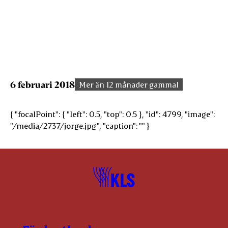
6 februari 2018
Mer än 12 månader gammal
{ "focalPoint": { "left": 0.5, "top": 0.5 }, "id": 4799, "image":
"/media/2737/jorge.jpg", "caption": "" }