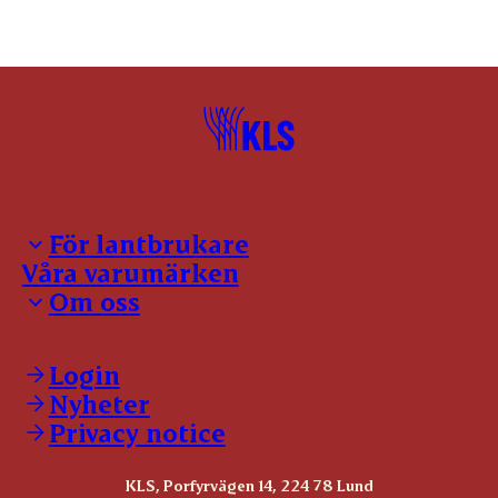
För lantbrukare
Våra varumärken
Inloggning för leverantörer
Om oss
Notering
Kontakter
Kontakt
Slaktanmälan
Våra policies
Login
Förmedling
Våra certifikat
Nyheter
Allmänna leveransvillkor
Jobba hos oss
Återtag
Privacy notice
Visselblåsning
Grisrådgivning
Svensk nötvision
KLS, Porfyrvägen 14, 224 78 Lund