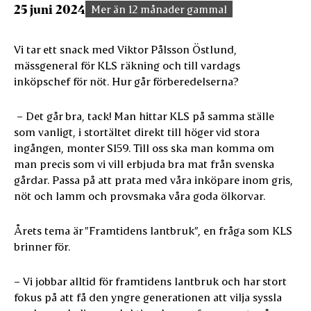
25 juni 2024
Mer än 12 månader gammal
Vi tar ett snack med Viktor Pålsson Östlund,
mässgeneral för KLS räkning och till vardags
inköpschef för nöt. Hur går förberedelserna?
– Det går bra, tack! Man hittar KLS på samma ställe
som vanligt, i stortältet direkt till höger vid stora
ingången, monter S159. Till oss ska man komma om
man precis som vi vill erbjuda bra mat från svenska
gårdar. Passa på att prata med våra inköpare inom gris,
nöt och lamm och provsmaka våra goda ölkorvar.
Årets tema är ”Framtidens lantbruk”, en fråga som KLS
brinner för.
– Vi jobbar alltid för framtidens lantbruk och har stort
fokus på att få den yngre generationen att vilja syssla