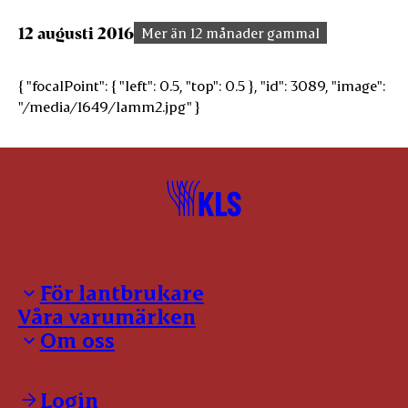
12 augusti 2016
Mer än 12 månader gammal
{ "focalPoint": { "left": 0.5, "top": 0.5 }, "id": 3089, "image":
"/media/1649/lamm2.jpg" }
För lantbrukare
Våra varumärken
Inloggning för leverantörer
Om oss
Notering
Kontakter
Kontakt
Slaktanmälan
Våra policies
Login
Förmedling