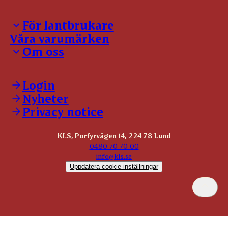
För lantbrukare
Våra varumärken
Inloggning för leverantörer
Om oss
Notering
Kontakter
Kontakt
Slaktanmälan
Våra policies
Login
Förmedling
Våra certifikat
Nyheter
Allmänna leveransvillkor
Jobba hos oss
Återtag
Privacy notice
Visselblåsning
Grisrådgivning
Svensk nötvision
KLS, Porfyrvägen 14, 224 78 Lund
0480-70 70 00
info@kls.se
Uppdatera cookie-inställningar