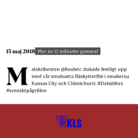
15 maj 2018
Mer än 12 månader gammal
M
atskribenten @foodetc dukade festligt upp
med vår smaksatta fläskytterfilé i smakerna
Kansas City och Chimichurri. #Dalsjöfors
#svensktpågrillen