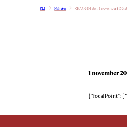
KLS
Nyheter
CHARK-SM den 8 november i Göte
1 november 20
{ "focalPoint": { 