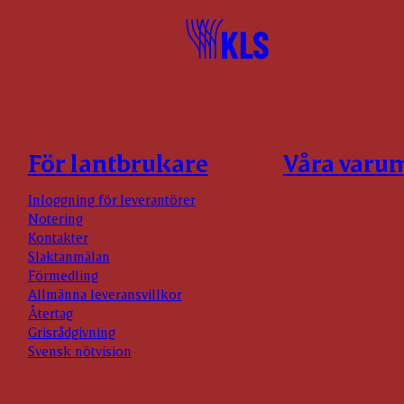
För lantbrukare
Våra varu
Inloggning för leverantörer
Notering
Kontakter
Slaktanmälan
Förmedling
Allmänna leveransvillkor
Återtag
Grisrådgivning
Svensk nötvision