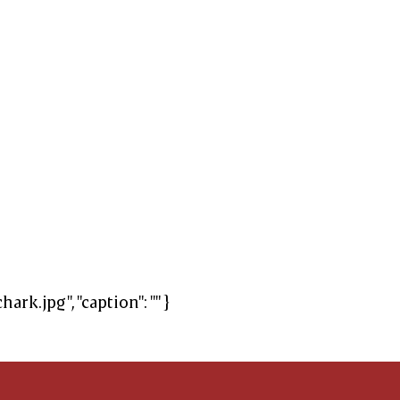
hark.jpg", "caption": "" }