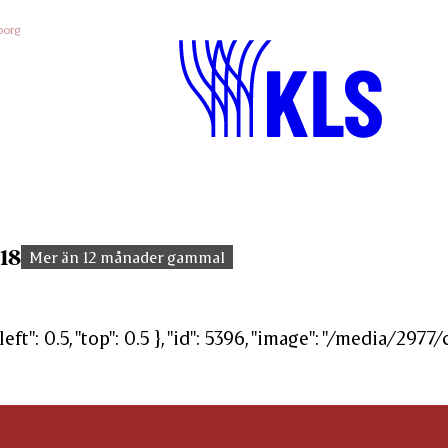
borg
18
Mer än 12 månader gammal
"left": 0.5, "top": 0.5 }, "id": 5396, "image": "/media/2977/c