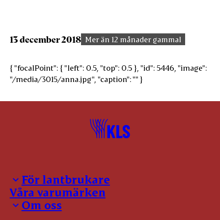
13 december 2018
Mer än 12 månader gammal
{ "focalPoint": { "left": 0.5, "top": 0.5 }, "id": 5446, "image":
"/media/3015/anna.jpg", "caption": "" }
För lantbrukare
Våra varumärken
Inloggning för leverantörer
Om oss
Notering
Kontakter