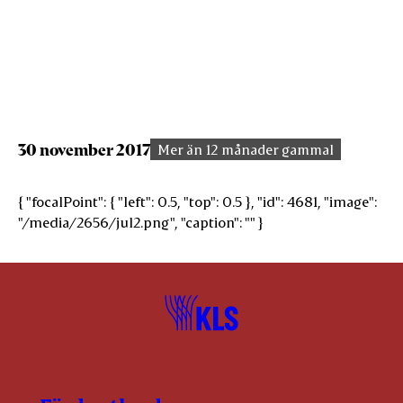
30 november 2017
Mer än 12 månader gammal
{ "focalPoint": { "left": 0.5, "top": 0.5 }, "id": 4681, "image":
"/media/2656/jul2.png", "caption": "" }