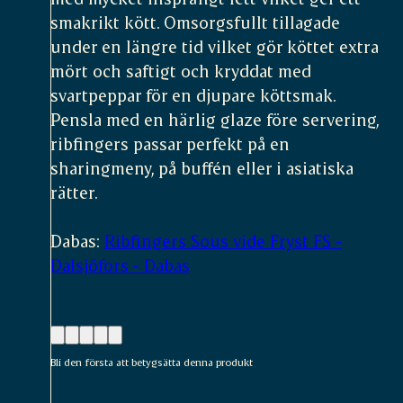
smakrikt kött. Omsorgsfullt tillagade
under en längre tid vilket gör köttet extra
mört och saftigt och kryddat med
svartpeppar för en djupare köttsmak.
Pensla med en härlig glaze före servering,
ribfingers passar perfekt på en
sharingmeny, på buffén eller i asiatiska
rätter.
Dabas:
Ribfingers Sous vide Fryst FS -
Dalsjöfors - Dabas
Bli den första att betygsätta denna produkt