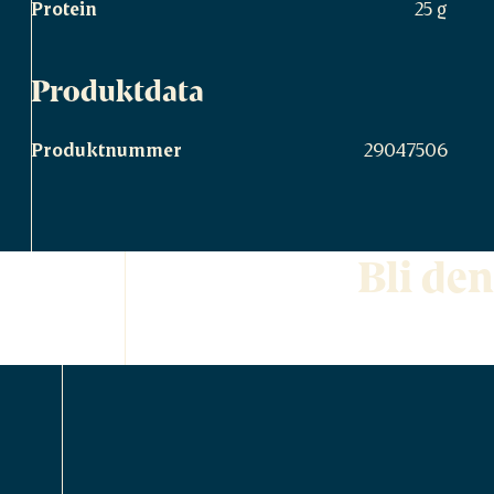
Protein
25 g
Produktdata
Produktnummer
29047506
Bli den