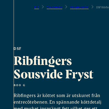
KLS
Foodservice
Våra produkter
DSF Ribfi
DSF
Ribfingers
Sousvide Fryst
800 G
Ribfingers är köttet som är utskuret från
entrecôtebenen. En spännande köttdetalj
med mycket insprängt fett vilket ger ett