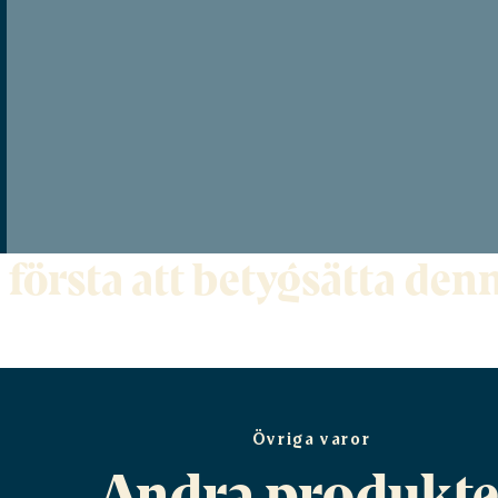
 första att betygsätta de
Övriga varor
Andra produkte