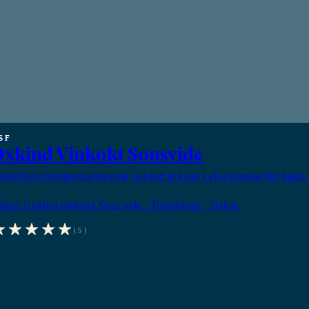
SF
xkind Vinkokt Sousvide
lsjöfors rödvinsmarinerade oxkind är kokt i elva timmar för bästa 
abas:
Oxkind vinkokt Sous vide - Dalsjöfors - Dabas
(5)