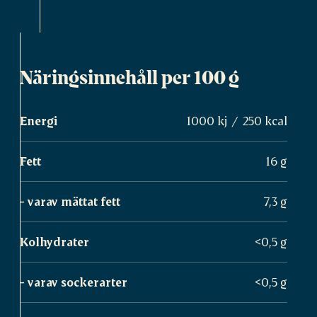
Näringsinnehåll per 100 g
Energi
1000 kj / 250 kcal
Fett
16 g
- varav mättat fett
7,3 g
Kolhydrater
<0,5 g
- varav sockerarter
<0,5 g