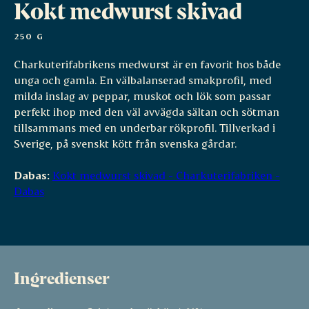
Kokt medwurst skivad
250 G
Charkuterifabrikens medwurst är en favorit hos både
unga och gamla. En välbalanserad smakprofil, med
milda inslag av peppar, muskot och lök som passar
perfekt ihop med den väl avvägda sältan och sötman
tillsammans med en underbar rökprofil. Tillverkad i
Sverige, på svenskt kött från svenska gårdar.
Dabas:
Kokt medwurst skivad - Charkuterifabriken -
Dabas
Ingredienser