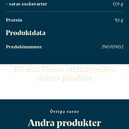
- varav sockerarter
0,9 g
Protein
9,1 g
Produktdata
Produktnummer
29070902
Bli den första att betygsätta
denna produkt
Övriga varor
Andra produkter