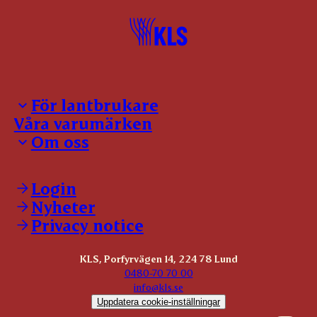
För lantbrukare
Våra varumärken
Inloggning för leverantörer
Om oss
Notering
Kontakter
Kontakt
Slaktanmälan
Våra policies
Login
Förmedling
Våra certifikat
Nyheter
Allmänna leveransvillkor
Jobba hos oss
Återtag
Privacy notice
Visselblåsning
Grisrådgivning
Svensk nötvision
KLS, Porfyrvägen 14, 224 78 Lund
0480-70 70 00
info@kls.se
Uppdatera cookie-inställningar