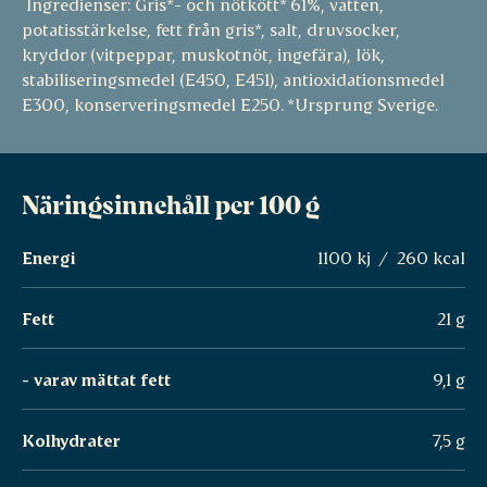
Ingredienser: Gris*- och nötkött* 61%, vatten,
potatisstärkelse, fett från gris*, salt, druvsocker,
kryddor (vitpeppar, muskotnöt, ingefära), lök,
stabiliseringsmedel (E450, E451), antioxidationsmedel
E300, konserveringsmedel E250. *Ursprung Sverige.
Näringsinnehåll per 100 g
Energi
1100 kj / 260 kcal
Fett
21 g
- varav mättat fett
9,1 g
Kolhydrater
7,5 g