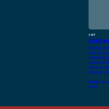
CHF
Cognac
Charkuterifa
både unga oc
milda inslag
passar perfe
sältan tills
i Sverige, på
Dabas:
Cogna
Dabas