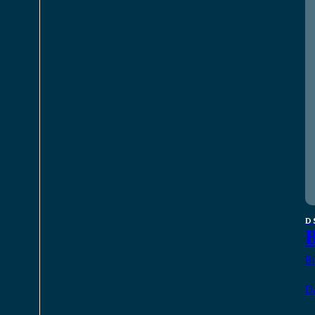
D
B
B
D