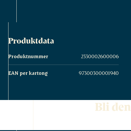
Produktdata
Produktnummer
2330002600006
EAN per kartong
97300300001940
Bli den