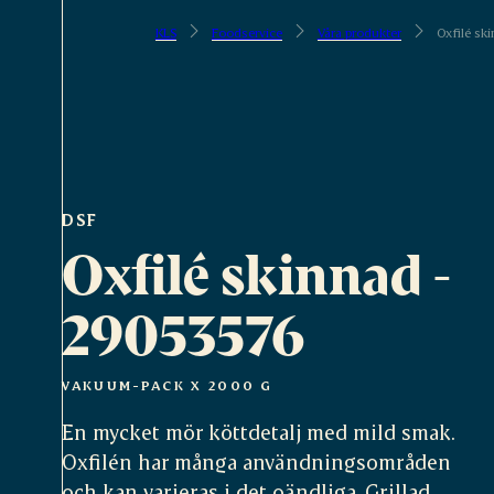
KLS
Foodservice
Våra produkter
Oxfilé sk
DSF
Oxfilé skinnad -
29053576
VAKUUM-PACK X 2000 G
En mycket mör köttdetalj med mild smak.
Oxfilén har många användningsområden
och kan varieras i det oändliga. Grillad,