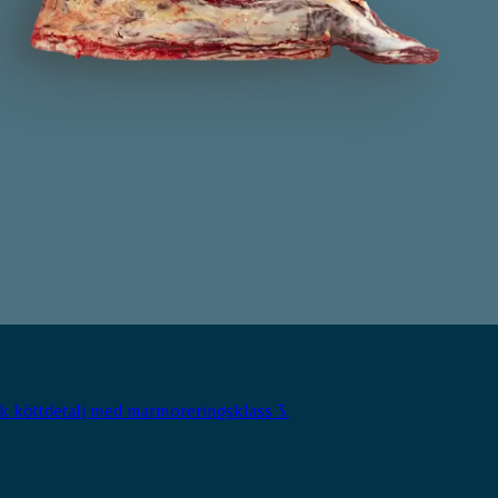
ik köttdetalj med marmoreringsklass 3.